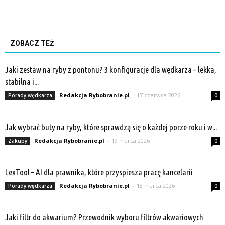
ZOBACZ TEŻ
Jaki zestaw na ryby z pontonu? 3 konfiguracje dla wędkarza – lekka,
stabilna i...
Redakcja Rybobranie.pl
-
17 czerwca 2026
Porady wędkarza
0
Jak wybrać buty na ryby, które sprawdzą się o każdej porze roku i w...
Redakcja Rybobranie.pl
-
19 marca 2026
Zakupy
0
LexTool – AI dla prawnika, które przyspiesza pracę kancelarii
Redakcja Rybobranie.pl
-
18 marca 2026
Porady wędkarza
0
Jaki filtr do akwarium? Przewodnik wyboru filtrów akwariowych