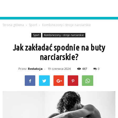
Strona główna
Sport
Kombinezony i stroje narciarskie
Sport
Kombinezony i stroje narciarskie
Jak zakładać spodnie na buty
narciarskie?
Przez
Redakcja
-
19 czerwca 2024
447
0