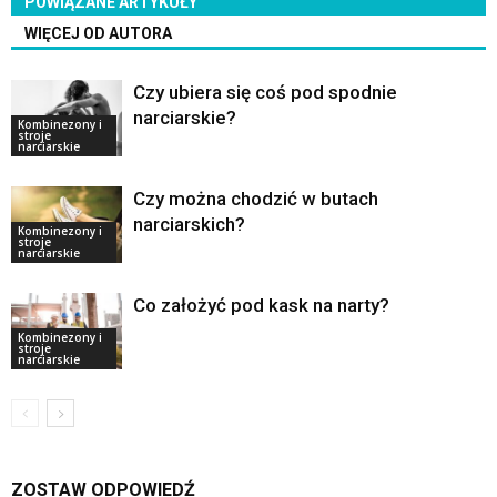
POWIĄZANE ARTYKUŁY
WIĘCEJ OD AUTORA
Czy ubiera się coś pod spodnie
narciarskie?
Kombinezony i
stroje
narciarskie
Czy można chodzić w butach
narciarskich?
Kombinezony i
stroje
narciarskie
Co założyć pod kask na narty?
Kombinezony i
stroje
narciarskie
ZOSTAW ODPOWIEDŹ