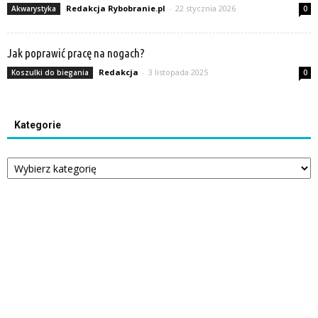
Redakcja Rybobranie.pl
-
22 stycznia 2026
Akwarystyka
0
Jak poprawić pracę na nogach?
Redakcja
-
3 listopada 2025
Koszulki do biegania
0
Kategorie
Kategorie