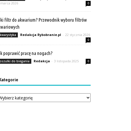
 marca 2026
0
ki filtr do akwarium? Przewodnik wyboru filtrów
kwariowych
Redakcja Rybobranie.pl
-
22 stycznia 2026
kwarystyka
0
k poprawić pracę na nogach?
Redakcja
-
3 listopada 2025
oszulki do biegania
0
Kategorie
tegorie