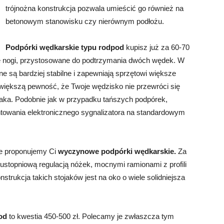
trójnożna konstrukcja pozwala umieścić go również na
betonowym stanowisku czy nierównym podłożu.
Podpórki wędkarskie typu rodpod
kupisz już za 60-70
ne nogi, przystosowane do podtrzymania dwóch wędek. W
 są bardziej stabilne i zapewniają sprzętowi większe
iększą pewność, że Twoje wędzisko nie przewróci się
jaka. Podobnie jak w przypadku tańszych podpórek,
owania elektronicznego sygnalizatora na standardowym
ie proponujemy Ci
wyczynowe podpórki wędkarskie.
Za
kustopniową regulacją nóżek, mocnymi ramionami z profili
rukcja takich stojaków jest na oko o wiele solidniejsza
od
to kwestia 450-500 zł. Polecamy je zwłaszcza tym