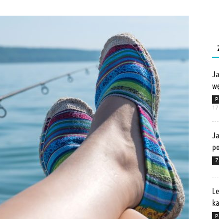
Ja
wę
P
17
Ja
po
Z
Le
ka
P