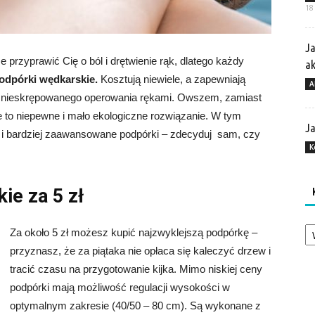
18
Ja
przyprawić Cię o ból i drętwienie rąk, dlatego każdy
a
odpórki wędkarskie.
Kosztują niewiele, a zapewniają
A
ć nieskrępowanego operowania rękami. Owszem, zamiast
e to niepewne i mało ekologiczne rozwiązanie. W tym
Ja
i bardziej zaawansowane podpórki – zdecyduj sam, czy
K
ie za 5 zł
Ka
Za około 5 zł możesz kupić najzwyklejszą podpórkę –
przyznasz, że za piątaka nie opłaca się kaleczyć drzew i
tracić czasu na przygotowanie kijka. Mimo niskiej ceny
podpórki mają możliwość regulacji wysokości w
optymalnym zakresie (40/50 – 80 cm). Są wykonane z