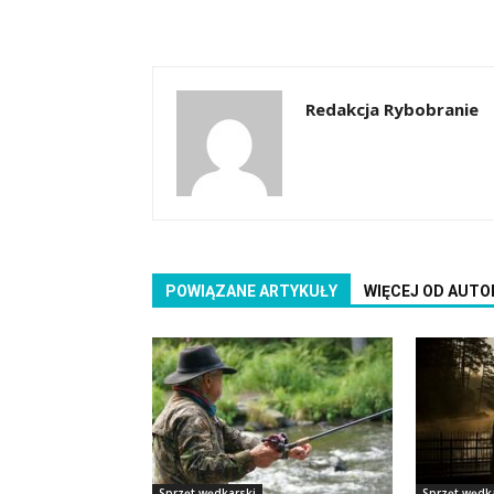
Redakcja Rybobranie
POWIĄZANE ARTYKUŁY
WIĘCEJ OD AUTO
Sprzęt wędkarski
Sprzęt wędk