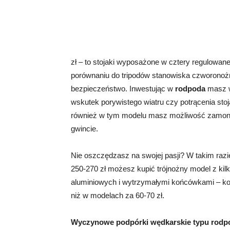
zł – to stojaki wyposażone w cztery regulowa
porównaniu do tripodów stanowiska czworonożne
bezpieczeństwo. Inwestując w
rodpoda
masz w
wskutek porywistego wiatru czy potrącenia sto
również w tym modelu masz możliwość zamont
gwincie.
Nie oszczędzasz na swojej pasji? W takim raz
250-270 zł możesz kupić trójnożny model z kil
aluminiowych i wytrzymałymi końcówkami – konst
niż w modelach za 60-70 zł.
Wyczynowe podpórki wędkarskie typu rodp