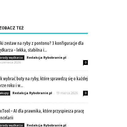
ZOBACZ TEŻ
ki zestaw na ryby z pontonu? 3 konfiguracje dla
dkarza – lekka, stabilna i...
Redakcja Rybobranie.pl
-
orady wędkarza
 czerwca 2026
0
k wybrać buty na ryby, które sprawdzą się o każdej
rze roku i w...
Redakcja Rybobranie.pl
-
19 marca 2026
akupy
0
xTool – AI dla prawnika, które przyspiesza pracę
ncelarii
Redakcja Rybobranie.pl
-
orady wędkarza