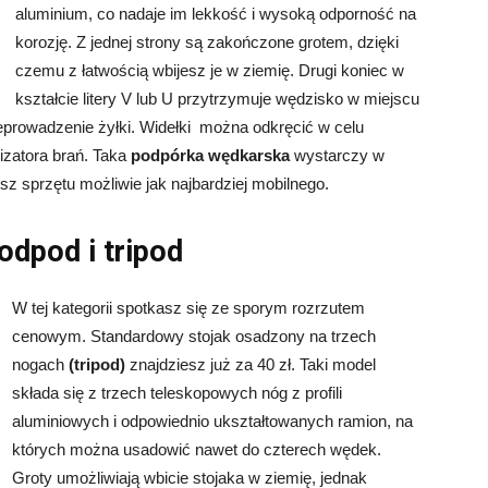
aluminium, co nadaje im lekkość i wysoką odporność na
korozję. Z jednej strony są zakończone grotem, dzięki
czemu z łatwością wbijesz je w ziemię. Drugi koniec w
kształcie litery V lub U przytrzymuje wędzisko w miejscu
eprowadzenie żyłki. Widełki można odkręcić w celu
izatora brań. Taka
podpórka wędkarska
wystarczy w
jesz sprzętu możliwie jak najbardziej mobilnego.
odpod i tripod
W tej kategorii spotkasz się ze sporym rozrzutem
cenowym. Standardowy stojak osadzony na trzech
nogach
(tripod)
znajdziesz już za 40 zł. Taki model
składa się z trzech teleskopowych nóg z profili
aluminiowych i odpowiednio ukształtowanych ramion, na
których można usadowić nawet do czterech wędek.
Groty umożliwiają wbicie stojaka w ziemię, jednak