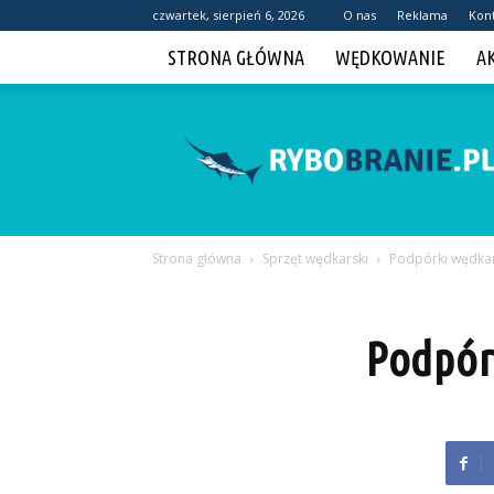
czwartek, sierpień 6, 2026
O nas
Reklama
Kon
STRONA GŁÓWNA
WĘDKOWANIE
A
Rybobranie.pl
Strona główna
Sprzęt wędkarski
Podpórki wędkar
Podpór