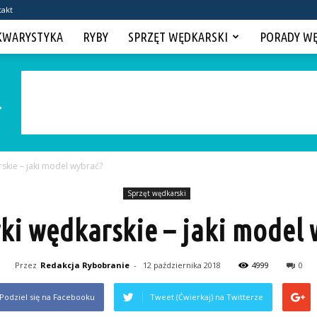
takt
KWARYSTYKA
RYBY
SPRZĘT WĘDKARSKI
PORADY W
skie – jaki model wybrać?
Sprzęt wędkarski
ki wędkarskie – jaki model 
Przez
Redakcja Rybobranie
-
12 października 2018
4999
0
Podziel się na Facebooku
Tweet (Ćwierkaj) na Twitterze