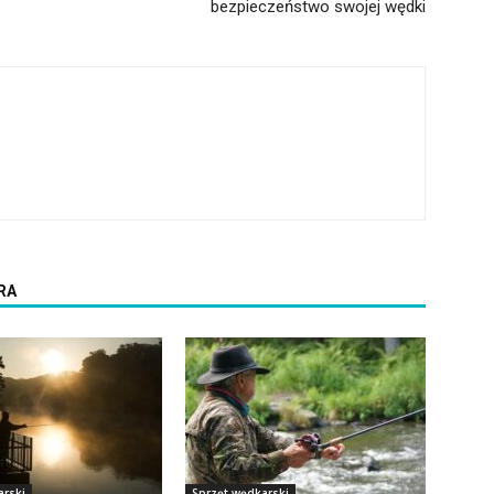
bezpieczeństwo swojej wędki
RA
arski
Sprzęt wędkarski