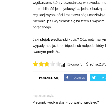
wędkarzom, którzy uczestniczą w zawodach, up
Ich mobilność jest dyskusyjna, jednak budzą z
regulacji wysokości i rozstawu nóg umożliwiaj
Niemniej jeśli wybierasz się na teren z wąskim
poręcznego.
Jaki
stojak wędkarski
kupić? Cóż, optymalnym
wypady nad jezioro i tripodu lub rodpodu, który 
twardym podłożu.
[Głosów:9 Średnia:2.8/5
PODZIEL SIĘ
Facebook
Twit
Poprzedni artykuł
Plecionki wędkarskie – co warto wiedzieć?