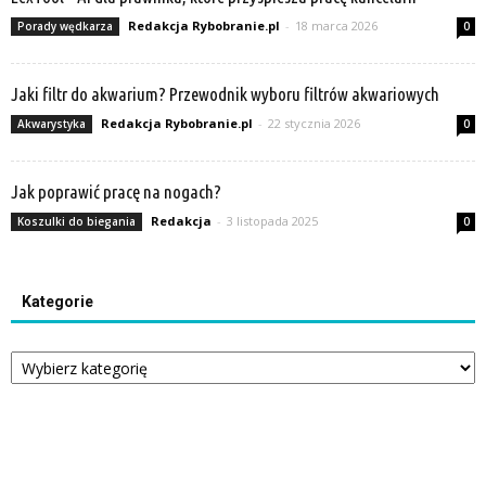
Redakcja Rybobranie.pl
-
18 marca 2026
Porady wędkarza
0
Jaki filtr do akwarium? Przewodnik wyboru filtrów akwariowych
Redakcja Rybobranie.pl
-
22 stycznia 2026
Akwarystyka
0
Jak poprawić pracę na nogach?
Redakcja
-
3 listopada 2025
Koszulki do biegania
0
Kategorie
Kategorie