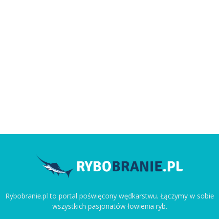
Rybobranie.pl to portal poświęcony wędkarstwu. Łączymy w sobie
wszystkich pasjonatów łowienia ryb.