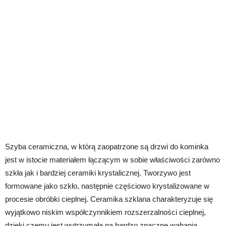
Szyba ceramiczna, w którą zaopatrzone są drzwi do kominka
jest w istocie materiałem łączącym w sobie właściwości zarówno
szkła jak i bardziej ceramiki krystalicznej. Tworzywo jest
formowane jako szkło, następnie częściowo krystalizowane w
procesie obróbki cieplnej. Ceramika szklana charakteryzuje się
wyjątkowo niskim współczynnikiem rozszerzalności cieplnej,
dzięki czemu jest wytrzymała na bardzo znaczne wahania