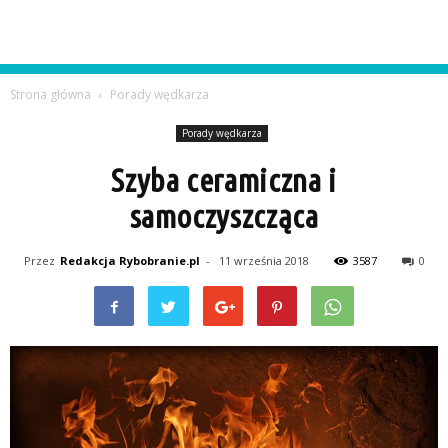
Strona główna
Porady wędkarza
Porady wędkarza
Szyba ceramiczna i
samoczyszcząca
Przez
Redakcja Rybobranie.pl
-
11 września 2018
3587
0