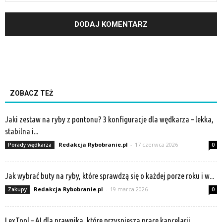
ZOBACZ TEŻ
Jaki zestaw na ryby z pontonu? 3 konfiguracje dla wędkarza – lekka,
stabilna i...
Redakcja Rybobranie.pl
-
17 czerwca 2026
Porady wędkarza
0
Jak wybrać buty na ryby, które sprawdzą się o każdej porze roku i w...
Redakcja Rybobranie.pl
-
19 marca 2026
Zakupy
0
LexTool – AI dla prawnika, które przyspiesza pracę kancelarii