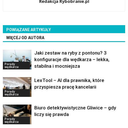
Redakcja Rybobranie.pl
POWIĄZANE ARTYKUŁY
WIĘCEJ OD AUTORA
Jaki zestaw na ryby z pontonu? 3
konfiguracje dla wędkarza – lekka,
Porady
stabilna i mocniejsza
wędkarza
LexTool – AI dla prawnika, które
przyspiesza pracę kancelarii
Porady
wędkarza
Biuro detektywistyczne Gliwice – gdy
liczy się prawda
Porady
wędkarza