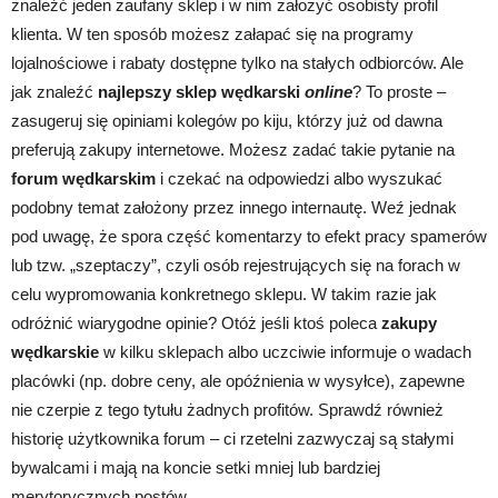
znaleźć jeden zaufany sklep i w nim założyć osobisty profil
klienta. W ten sposób możesz załapać się na programy
lojalnościowe i rabaty dostępne tylko na stałych odbiorców. Ale
jak znaleźć
najlepszy sklep wędkarski
online
? To proste –
zasugeruj się opiniami kolegów po kiju, którzy już od dawna
preferują zakupy internetowe. Możesz zadać takie pytanie na
forum wędkarskim
i czekać na odpowiedzi albo wyszukać
podobny temat założony przez innego internautę. Weź jednak
pod uwagę, że spora część komentarzy to efekt pracy spamerów
lub tzw. „szeptaczy”, czyli osób rejestrujących się na forach w
celu wypromowania konkretnego sklepu. W takim razie jak
odróżnić wiarygodne opinie? Otóż jeśli ktoś poleca
zakupy
wędkarskie
w kilku sklepach albo uczciwie informuje o wadach
placówki (np. dobre ceny, ale opóźnienia w wysyłce), zapewne
nie czerpie z tego tytułu żadnych profitów. Sprawdź również
historię użytkownika forum – ci rzetelni zazwyczaj są stałymi
bywalcami i mają na koncie setki mniej lub bardziej
merytorycznych postów.