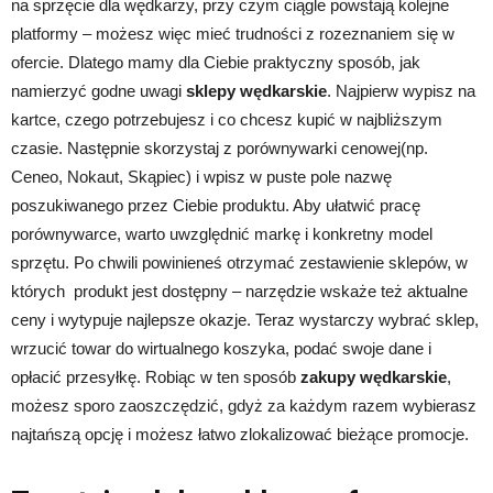
na sprzęcie dla wędkarzy, przy czym ciągle powstają kolejne
platformy – możesz więc mieć trudności z rozeznaniem się w
ofercie. Dlatego mamy dla Ciebie praktyczny sposób, jak
namierzyć godne uwagi
sklepy wędkarskie
. Najpierw wypisz na
kartce, czego potrzebujesz i co chcesz kupić w najbliższym
czasie. Następnie skorzystaj z porównywarki cenowej(np.
Ceneo, Nokaut, Skąpiec) i wpisz w puste pole nazwę
poszukiwanego przez Ciebie produktu. Aby ułatwić pracę
porównywarce, warto uwzględnić markę i konkretny model
sprzętu. Po chwili powinieneś otrzymać zestawienie sklepów, w
których produkt jest dostępny – narzędzie wskaże też aktualne
ceny i wytypuje najlepsze okazje. Teraz wystarczy wybrać sklep,
wrzucić towar do wirtualnego koszyka, podać swoje dane i
opłacić przesyłkę. Robiąc w ten sposób
zakupy wędkarskie
,
możesz sporo zaoszczędzić, gdyż za każdym razem wybierasz
najtańszą opcję i możesz łatwo zlokalizować bieżące promocje.