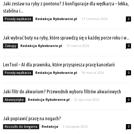
Jaki zestaw na ryby z pontonu? 3 konfiguracje dla wędkarza – lekka,
stabilna i...
Redakcja Rybobranie.pl
-
17 czerwca 2026
Porady wędkarza
0
Jak wybrać buty na ryby, które sprawdzą się o każdej porze roku i w...
Redakcja Rybobranie.pl
-
19 marca 2026
Zakupy
0
LexTool – AI dla prawnika, które przyspiesza pracę kancelarii
Redakcja Rybobranie.pl
-
18 marca 2026
Porady wędkarza
0
Jaki filtr do akwarium? Przewodnik wyboru filtrów akwariowych
Redakcja Rybobranie.pl
-
22 stycznia 2026
Akwarystyka
0
Jak poprawić pracę na nogach?
Redakcja
-
3 listopada 2025
Koszulki do biegania
0