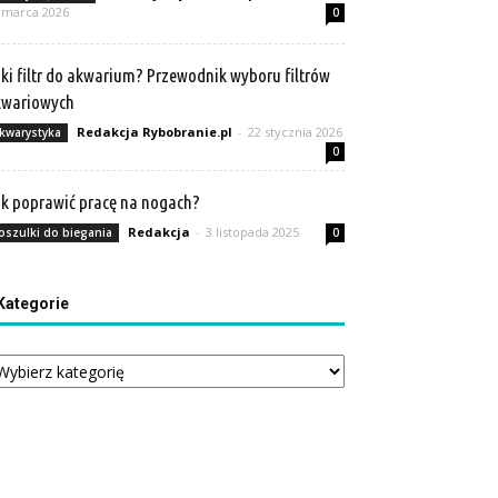
 marca 2026
0
ki filtr do akwarium? Przewodnik wyboru filtrów
kwariowych
Redakcja Rybobranie.pl
-
22 stycznia 2026
kwarystyka
0
k poprawić pracę na nogach?
Redakcja
-
3 listopada 2025
oszulki do biegania
0
Kategorie
tegorie