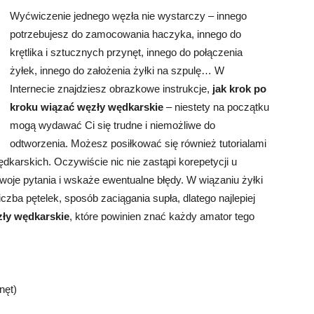
Wyćwiczenie jednego węzła nie wystarczy – innego
potrzebujesz do zamocowania haczyka, innego do
krętlika i sztucznych przynęt, innego do połączenia
żyłek, innego do założenia żyłki na szpulę… W
Internecie znajdziesz obrazkowe instrukcje,
jak krok po
kroku wiązać węzły wędkarskie
– niestety na początku
mogą wydawać Ci się trudne i niemożliwe do
odtworzenia. Możesz posiłkować się również tutorialami
dkarskich. Oczywiście nic nie zastąpi korepetycji u
oje pytania i wskaże ewentualne błędy. W wiązaniu żyłki
iczba pętelek, sposób zaciągania supła, dlatego najlepiej
ły wędkarskie
, które powinien znać każdy amator tego
nęt)