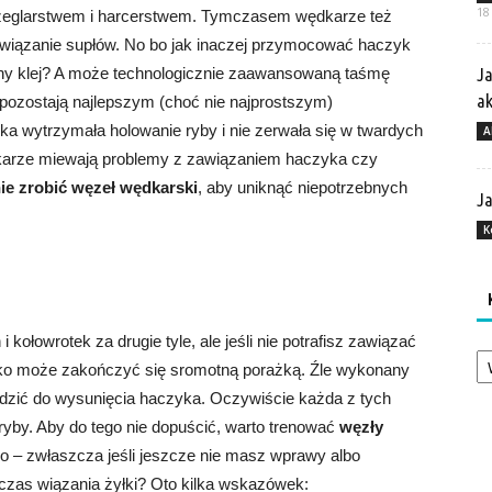
18
z żeglarstwem i harcerstwem. Tymczasem wędkarze też
 wiązanie supłów. No bo jak inaczej przymocować haczyk
ny klej? A może technologicznie zaawansowaną taśmę
Ja
a
pozostają najlepszym (choć nie najprostszym)
ka wytrzymała holowanie ryby i nie zerwała się w twardych
A
karze miewają problemy z zawiązaniem haczyka czy
ie zrobić
węzeł wędkarski
, aby uniknąć niepotrzebnych
Ja
K
kołowrotek za drugie tyle, ale jeśli nie potrafisz zawiązać
Ka
bko może zakończyć się sromotną porażką. Źle wykonany
dzić do wysunięcia haczyka. Oczywiście każda z tych
 ryby. Aby do tego nie dopuścić, warto trenować
węzły
– zwłaszcza jeśli jeszcze nie masz wprawy albo
zas wiązania żyłki? Oto kilka wskazówek: