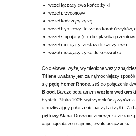
węzeł łączący dwa końce żyłki
węzeł przyponowy
węzeł kończący żyłkę
węzeł błystkowy (także do karabińczyków, 
węzeł stopujący (np. do spławika przelotow
węzeł mocujący zestaw do szczytówki
węzeł mocujący żyłkę do kołowrotka
Co ciekawe, wyżej wymienione węzły znajdzie
Trilene
uważany jest za najmocniejszy sposób w
się
pętlę Homer Rhode
, zaś do połączenia d
Blood
. Bardzo popularnym
węzłem wędkarski
błystek. Blisko 100% wytrzymałością wyróżni
umożliwiający połączenie haczyka i żyłki. Za b
pętlowy Alana
. Doświadczeni wędkarze radzą 
daje najsłabsze i najmniej trwałe połączenie.