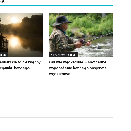
RA
arski
Sprzęt wędkarski
ędkarskie to niezbędny
Obuwie wędkarskie – niezbędne
wipunku każdego
wyposażenie każdego pasjonata
wędkarstwa