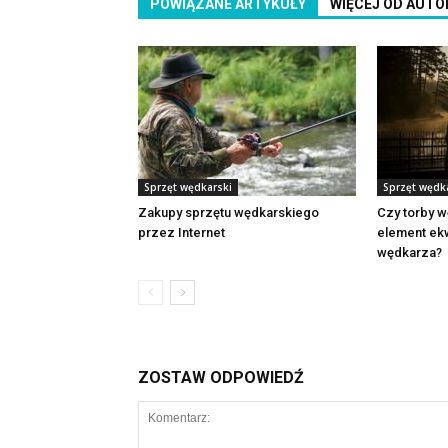
POWIĄZANE ARTYKUŁY
WIĘCEJ OD AUTO
Sprzęt wędkarski
Sprzęt wędk
Zakupy sprzętu wędkarskiego
Czy torby w
przez Internet
element ek
wędkarza?
ZOSTAW ODPOWIEDŹ