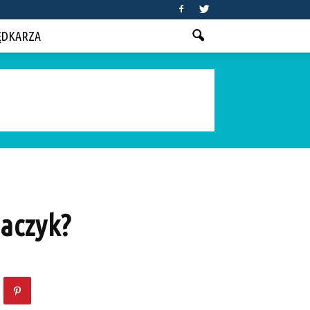
ĘDKARZA
haczyk?