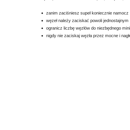
zanim zaciśniesz supeł koniecznie namocz l
węzeł należy zaciskać powoli jednostajnym 
ogranicz liczbę węzłów do niezbędnego mini
nigdy nie zaciskaj węzła przez mocne i nagłe