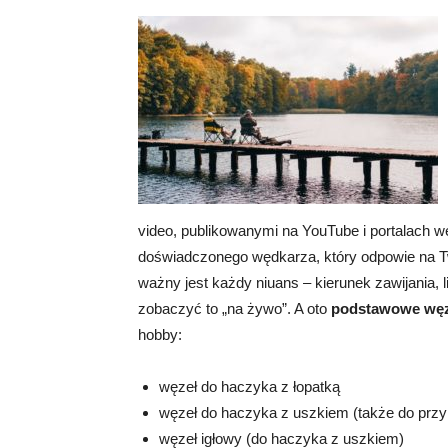
video, publikowanymi na YouTube i portalach wę
doświadczonego wędkarza, który odpowie na Tw
ważny jest każdy niuans – kierunek zawijania, l
zobaczyć to „na żywo”. A oto
podstawowe węz
hobby:
węzeł do haczyka z łopatką
węzeł do haczyka z uszkiem (także do przy
węzeł igłowy (do haczyka z uszkiem)