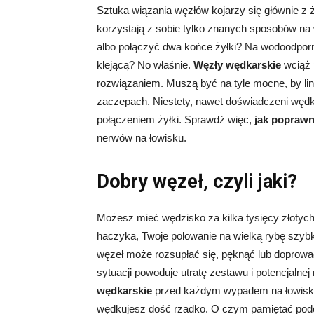
Sztuka wiązania węzłów kojarzy się głównie 
korzystają z sobie tylko znanych sposobów na
albo połączyć dwa końce żyłki? Na wodoodpor
klejącą? No właśnie.
Węzły wędkarskie
wciąż 
rozwiązaniem. Muszą być na tyle mocne, by lin
zaczepach. Niestety, nawet doświadczeni węd
połączeniem żyłki. Sprawdź więc,
jak poprawn
nerwów na łowisku.
Dobry węzeł, czyli jaki?
Możesz mieć wędzisko za kilka tysięcy złotych i 
haczyka, Twoje polowanie na wielką rybę szy
węzeł może rozsupłać się, pęknąć lub doprowa
sytuacji powoduje utratę zestawu i potencjalnej
wędkarskie
przed każdym wypadem na łowisko 
wędkujesz dość rzadko. O czym pamiętać podc