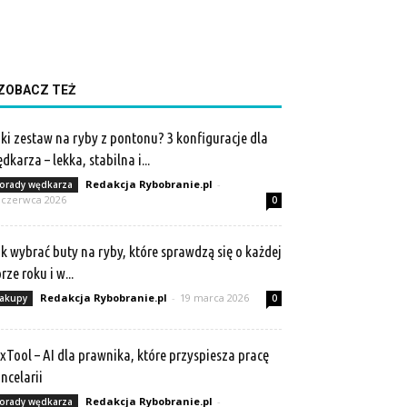
ZOBACZ TEŻ
ki zestaw na ryby z pontonu? 3 konfiguracje dla
dkarza – lekka, stabilna i...
Redakcja Rybobranie.pl
-
orady wędkarza
 czerwca 2026
0
k wybrać buty na ryby, które sprawdzą się o każdej
rze roku i w...
Redakcja Rybobranie.pl
-
19 marca 2026
akupy
0
xTool – AI dla prawnika, które przyspiesza pracę
ncelarii
Redakcja Rybobranie.pl
-
orady wędkarza