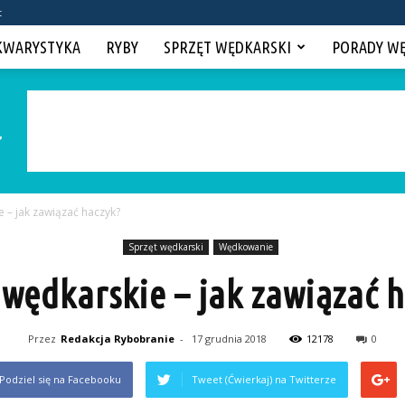
t
KWARYSTYKA
RYBY
SPRZĘT WĘDKARSKI
PORADY W
 – jak zawiązać haczyk?
Sprzęt wędkarski
Wędkowanie
wędkarskie – jak zawiązać 
Przez
Redakcja Rybobranie
-
17 grudnia 2018
12178
0
Podziel się na Facebooku
Tweet (Ćwierkaj) na Twitterze