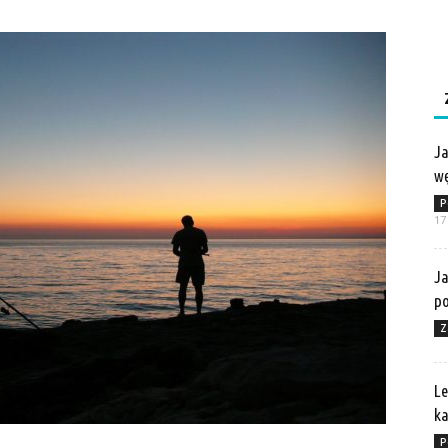
Ja
wę
P
17
Ja
po
Z
Le
ka
P