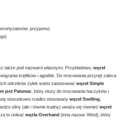
amortyzatorów, przyponu)
ego)
sz także pod nazwami własnymi. Przykładowo,
węzeł
iązania krętlików i agrafek. Do mocowania przynęt zaleca
wóch odcinków żyłek warto zastosować
węzeł Simple
m jest Palomar
, który służy do mocowania haczyków i
a się stosunkowo rzadko stosowany
węzeł Snelling
,
ardzo silny (ale i równie trudny) uważa się również
węzeł
za to unikać
węzła Overhand
(inna nazwa: Wind), który