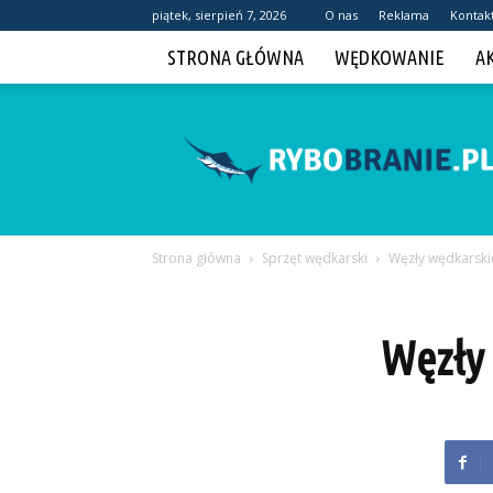
piątek, sierpień 7, 2026
O nas
Reklama
Kontak
STRONA GŁÓWNA
WĘDKOWANIE
A
Rybobranie.pl
Strona główna
Sprzęt wędkarski
Węzły wędkarskie
Węzły 