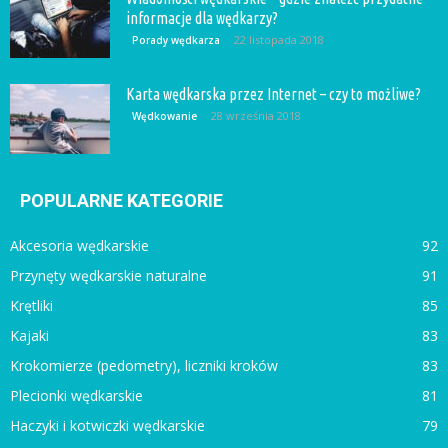
informacje dla wędkarzy?
22 listopada 2018
Porady wędkarza
Karta wędkarska przez Internet – czy to możliwe?
28 września 2018
Wędkowanie
POPULARNE KATEGORIE
Akcesoria wędkarskie
92
Przynęty wędkarskie naturalne
91
Krętliki
85
Kajaki
83
Krokomierze (pedometry), liczniki kroków
83
Plecionki wędkarskie
81
Haczyki i kotwiczki wędkarskie
79