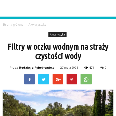
Strona główna
Akwarystyka
Akwarystyka
Filtry w oczku wodnym na straży
czystości wody
Przez
Redakcja Rybobranie.pl
-
27 maja 2025
671
0