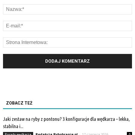
ZOBACZ TEŻ
Jaki zestaw na ryby z pontonu? 3 konfiguracje dla wędkarza – lekka,
stabilna i...
Redakcja Rybobranie.pl
-
17 czerwca 2026
Porady wędkarza
0