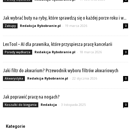
Jak wybrać buty na ryby, które sprawdzą się o każdej porze roku i w...
Redakcja Rybobranie.pl
-
19 marca 2026
Zakupy
0
LexTool – AI dla prawnika, które przyspiesza pracę kancelarii
Redakcja Rybobranie.pl
-
18 marca 2026
Porady wędkarza
0
Jaki filtr do akwarium? Przewodnik wyboru filtrów akwariowych
Redakcja Rybobranie.pl
-
22 stycznia 2026
Akwarystyka
0
Jak poprawić pracę na nogach?
Redakcja
-
3 listopada 2025
Koszulki do biegania
0
Kategorie