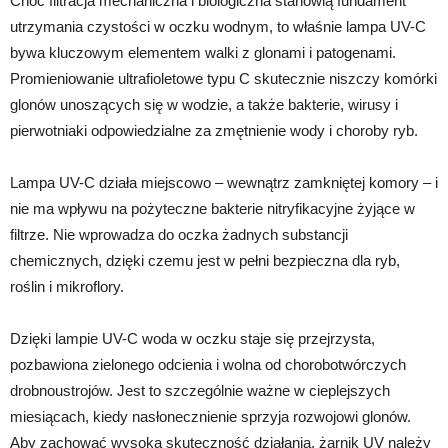
Choć filtracja mechaniczna i biologiczna stanowią fundament
utrzymania czystości w oczku wodnym, to właśnie lampa UV-C
bywa kluczowym elementem walki z glonami i patogenami.
Promieniowanie ultrafioletowe typu C skutecznie niszczy komórki
glonów unoszących się w wodzie, a także bakterie, wirusy i
pierwotniaki odpowiedzialne za zmętnienie wody i choroby ryb.
Lampa UV-C działa miejscowo – wewnątrz zamkniętej komory – i
nie ma wpływu na pożyteczne bakterie nitryfikacyjne żyjące w
filtrze. Nie wprowadza do oczka żadnych substancji
chemicznych, dzięki czemu jest w pełni bezpieczna dla ryb,
roślin i mikroflory.
Dzięki lampie UV-C woda w oczku staje się przejrzysta,
pozbawiona zielonego odcienia i wolna od chorobotwórczych
drobnoustrojów. Jest to szczególnie ważne w cieplejszych
miesiącach, kiedy nasłonecznienie sprzyja rozwojowi glonów.
Aby zachować wysoką skuteczność działania, żarnik UV należy